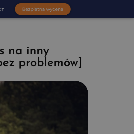
Bezpłatna wycena
KT
s na inny
bez problemów]