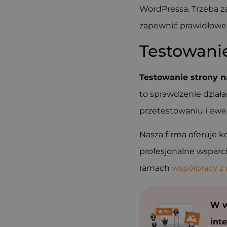
WordPressa. Trzeba za
zapewnić prawidłowe
Testowani
Testowanie strony 
to sprawdzenie działa
przetestowaniu i ewe
Nasza firma oferuje 
profesjonalne wsparc
ramach
współpracy z
W 
int