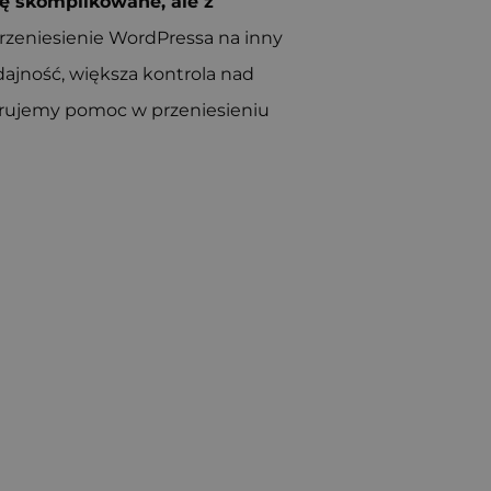
ę skomplikowane, ale z
rzeniesienie WordPressa na inny
ydajność, większa kontrola nad
ferujemy pomoc w przeniesieniu