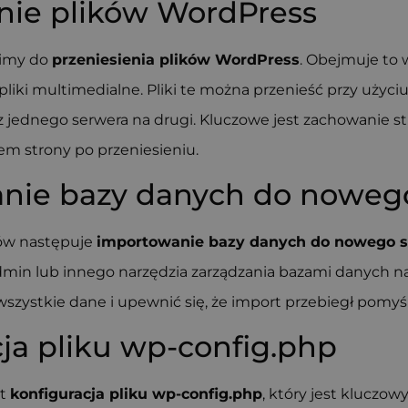
enie plików WordPress
zimy do
przeniesienia plików WordPress
. Obejmuje to 
pliki multimedialne. Pliki te można przenieść przy użyciu
 z jednego serwera na drugi. Kluczowe jest zachowanie s
em strony po przeniesieniu.
nie bazy danych do noweg
ków następuje
importowanie bazy danych do nowego 
in lub innego narzędzia zarządzania bazami danych na
szystkie dane i upewnić się, że import przebiegł pomyśl
ja pliku wp-config.php
st
konfiguracja pliku wp-config.php
, który jest kluczo