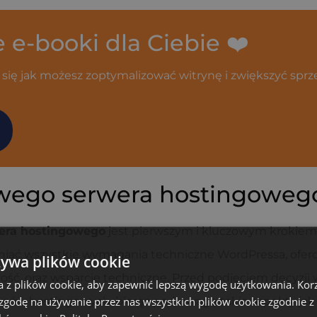
e-booki dla Ciebie ❤️
się jak możesz zoptymalizować witrynę i zwiększyć spr
ego serwera hostingoweg
era hostingowego
jest pierwszym i kluczowym krokie
niać wszystkie wymagania techniczne WordPressa, ofe
żywa plików cookie
ść, oraz wsparcie techniczne. Przed podjęciem decyzji 
a z plików cookie, aby zapewnić lepszą wygodę użytkowania. Korzy
 zgodę na używanie przez nas wszystkich plików cookie zgodnie 
wców hostingowych, biorąc pod uwagę takie aspekty jak s