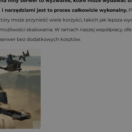
na inny serwer to wyzwanie, które może wydawać si
i narzędziami jest to proces całkowicie wykonalny.
P
który może przynieść wiele korzyści, takich jak lepsza w
 możliwości skalowania. W ramach naszej współpracy, o
y serwer bez dodatkowych kosztów.