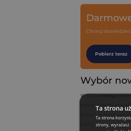
Darmowe 
Chcesz dowiedzieć 
Pobierz teraz
Wybór now
Wybór
nowego serw
serwer powinien speł
Ta strona u
dyskową, przepustowo
Ta strona korzyst
strony, wyrażasz
oferty różnych dosta