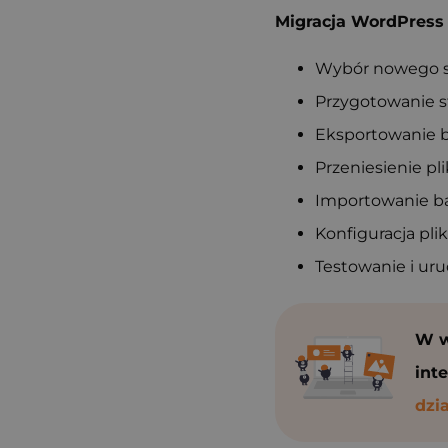
Migracja WordPress 
Wybór nowego s
Przygotowanie s
Eksportowanie 
Przeniesienie p
Importowanie b
Konfiguracja pl
Testowanie i ur
W 
int
dzi