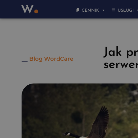
CENNIK
USŁUGI
Jak p
Blog WordCare
serwe