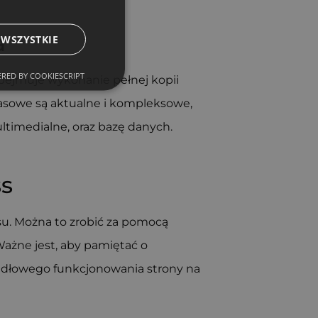
a
 WSZYSTKIE
RED BY COOKIESCRIPT
obejmuje wykonanie pełnej kopii
pasowe są aktualne i kompleksowe,
ultimedialne, oraz bazę danych.
ss
. Można to zrobić za pomocą
ażne jest, aby pamiętać o
widłowego funkcjonowania strony na