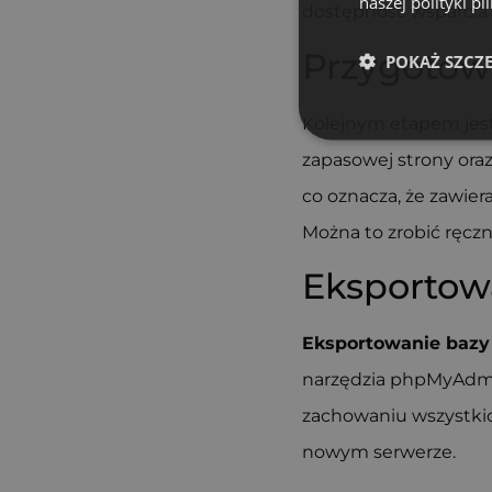
naszej polityki pl
dostępność wsparcia 
Przygotowa
POKAŻ SZCZ
Kolejnym etapem jes
zapasowej strony ora
co oznacza, że zawier
Można to zrobić ręcz
Eksportow
Eksportowanie baz
narzędzia phpMyAdmin
zachowaniu wszystkic
nowym serwerze.