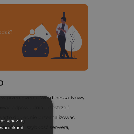
zedaż?
o
m w przenoszeniu WordPressa. Nowy
rować odpowiednią przestrzeń
warto dokładnie przeanalizować
stając z tej
z warunkami
tabilność, szybkość serwera,