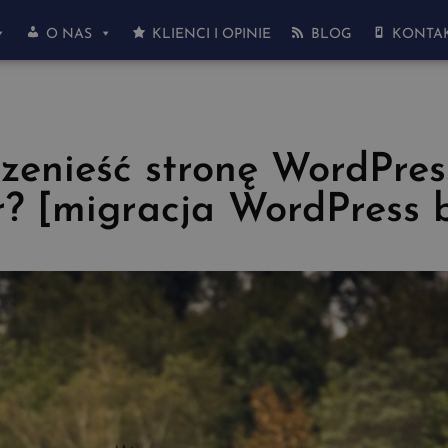
O NAS
KLIENCI I OPINIE
BLOG
KONTA
rzenieść stronę WordPres
r? [migracja WordPress 