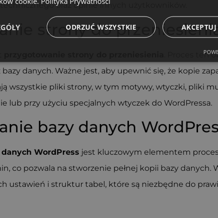
ików cookie.
Polityka Prywatności
technicznego oraz opinie innych użytkowników.
nie strony do przeniesieni
EGÓŁY
ODRZUĆ WSZYSTKIE
AKCEPTUJ
POWE
t
przygotowanie strony do przeniesienia
. Proces ten 
z bazy danych. Ważne jest, aby upewnić się, że kopie za
ają wszystkie pliki strony, w tym motywy, wtyczki, pliki m
nie lub przy użyciu specjalnych wtyczek do WordPressa.
anie bazy danych WordPre
y danych WordPress
jest kluczowym elementem procesu
, co pozwala na stworzenie pełnej kopii bazy danych. W
h ustawień i struktur tabel, które są niezbędne do pra