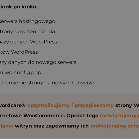
krok po kroku:
erwera hostingowego
trony do przeniesienia
bazy danych WordPress
lików WordPress
azy danych do nowego serwera
iku wp-config.php
uchomienie strony na nowym serwerze
wordcare®
optymalizujemy i przyspieszamy
strony W
ernetowe WooCommerce. Oprócz tego
rozwiązujemy
ałanie
witryn oraz zapewniamy ich
profesjonalną och