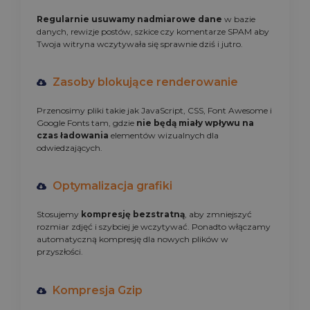
Regularnie usuwamy nadmiarowe dane
w bazie
danych, rewizje postów, szkice czy komentarze SPAM aby
Twoja witryna wczytywała się sprawnie dziś i jutro.
Zasoby blokujące renderowanie
Przenosimy pliki takie jak JavaScript, CSS, Font Awesome i
Google Fonts tam, gdzie
nie będą miały wpływu na
czas ładowania
elementów wizualnych dla
odwiedzających.
Optymalizacja grafiki
Stosujemy
kompresję bezstratną
, aby zmniejszyć
rozmiar zdjęć i szybciej je wczytywać. Ponadto włączamy
automatyczną kompresję dla nowych plików w
przyszłości.
Kompresja Gzip