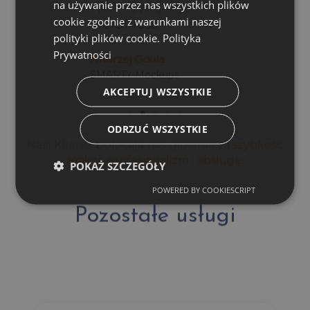
na używanie przez nas wszystkich plików
opiekującej się stronami
cookie zgodnie z warunkami naszej
WordPress."
polityki plików cookie.
Polityka
Prywatności
Andrzej Gdula
SMARTY Mockups
AKCEPTUJ WSZYSTKIE
ODRZUĆ WSZYSTKIE
Nasi Klienci polecają nas głównie za
szybkość
reakcji, profesjonalizm i obsługę
.
POKAŻ SZCZEGÓŁY
POWERED BY COOKIESCRIPT
Pozostałe usługi