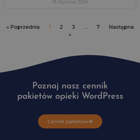
18 stycznia 2024
« Poprzednia
1
2
3
…
7
Następna
»
Poznaj nasz cennik
pakietów opieki WordPress
Cennik pakietów