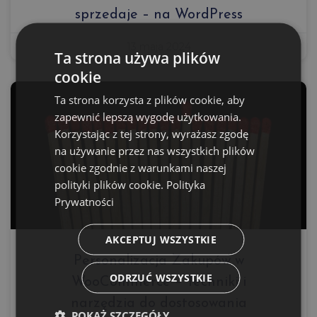
sprzedaje – na WordPress
13 maja 2024
Ta strona używa plików
cookie
Ta strona korzysta z plików cookie, aby
zapewnić lepszą wygodę użytkowania.
Korzystając z tej strony, wyrażasz zgodę
na używanie przez nas wszystkich plików
cookie zgodnie z warunkami naszej
polityki plików cookie.
Polityka
Prywatności
AKCEPTUJ WSZYSTKIE
Personalizacja Zakupów w
ODRZUĆ WSZYSTKIE
WooCommerce – Techniki i
narzędzia do dostosowania
POKAŻ SZCZEGÓŁY